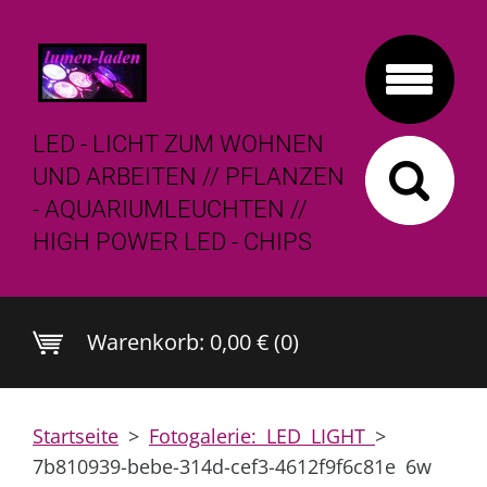
LED - LICHT ZUM WOHNEN
UND ARBEITEN // PFLANZEN
- AQUARIUMLEUCHTEN //
HIGH POWER LED - CHIPS
Warenkorb:
0,00 € (0)
Startseite
>
Fotogalerie: LED LIGHT
>
7b810939-bebe-314d-cef3-4612f9f6c81e 6w