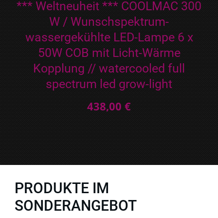
*** Weltneuheit *** COOLMAC 300
W / Wunschspektrum-
wassergekühlte LED-Lampe 6 x
50W COB mit Licht-Wärme
Kopplung // watercooled full
spectrum led grow-light
438,00 €
PRODUKTE IM
SONDERANGEBOT