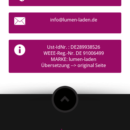
info@lum
en-laden
.de
Ust-IdNr. : DE289938526
WEEE-Reg.-Nr. DE 91006499
MARKE: lumen-laden
Übersetzung --> original Seite