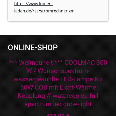
https://www.lumen-
laden.de/rss/stromrechner.xml
ONLINE-SHOP
*** Weltneuheit *** COOLMAC 300
W / Wunschspektrum-
wassergekühlte LED-Lampe 6 x
50W COB mit Licht-Wärme
Kopplung // watercooled full
spectrum led grow-light
438,00 €