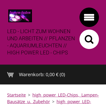
LED - LICHT ZUM WOHNEN
UND ARBEITEN // PFLANZEN
- AQUARIUMLEUCHTEN //
HIGH POWER LED - CHIPS
Warenkorb:
0,00 € (0)
Startseite
>
high power LED-Chips, Lampen-
Bausätze u. Zubehör
>
high power LED-