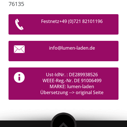
76135
Festnetz+49 (0)721 82101196
info@lum
en-laden
.de
Ust-IdNr. : DE289938526
WEEE-Reg.-Nr. DE 91006499
MARKE: lumen-laden
Übersetzung --> original Seite