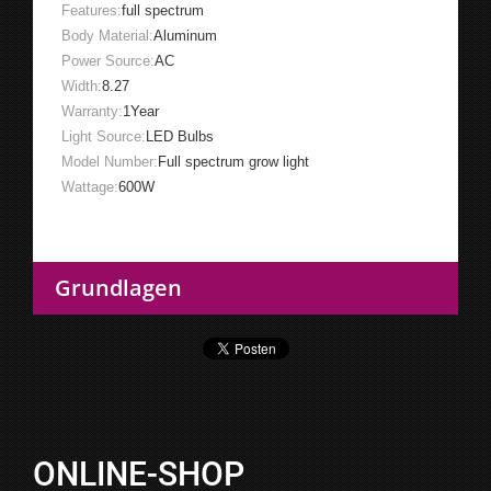
Features:
full spectrum
Body Material:
Aluminum
Power Source:
AC
Width:
8.27
Warranty:
1Year
Light Source:
LED Bulbs
Model Number:
Full spectrum grow light
Wattage:
600W
Grundlagen
ONLINE-SHOP