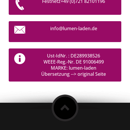
Festnetz+49 (0)721 82101196
info@lum
en-laden
.de
Ust-IdNr. : DE289938526
WEEE-Reg.-Nr. DE 91006499
MARKE: lumen-laden
Übersetzung --> original Seite