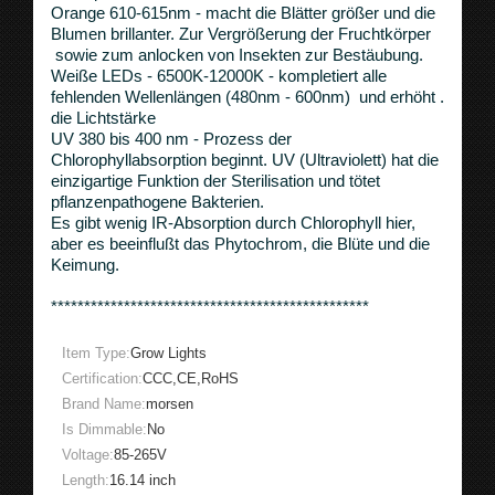
Orange 610-615nm - macht die Blätter größer und die
Blumen brillanter. Zur Vergrößerung der Fruchtkörper
sowie zum anlocken von Insekten zur Bestäubung.
Weiße LEDs - 6500K-12000K - kompletiert alle
fehlenden Wellenlängen (480nm - 600nm) und erhöht .
die Lichtstärke
UV 380 bis 400 nm - Prozess der
Chlorophyllabsorption beginnt. UV (Ultraviolett) hat die
einzigartige Funktion der Sterilisation und tötet
pflanzenpathogene Bakterien.
Es gibt wenig IR-Absorption durch Chlorophyll hier,
aber es beeinflußt das Phytochrom, die Blüte und die
Keimung.
************************************************
Item Type:
Grow Lights
Certification:
CCC,CE,RoHS
Brand Name:
morsen
Is Dimmable:
No
Voltage:
85-265V
Length:
16.14 inch