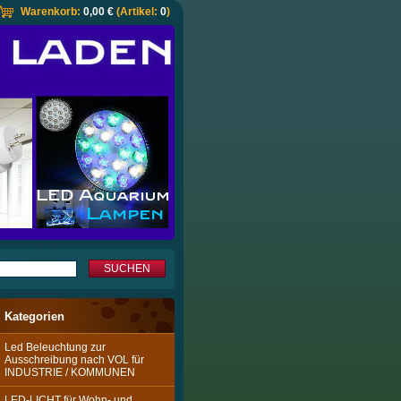
Warenkorb:
0,00 €
(Artikel:
0
)
Kategorien
Led Beleuchtung zur
Ausschreibung nach VOL für
INDUSTRIE / KOMMUNEN
LED-LICHT für Wohn- und