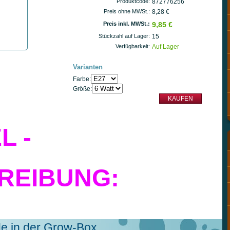
Produktcode:
872776256
Preis ohne MWSt.:
8,28 €
Preis inkl. MWSt.:
9,85 €
Stückzahl auf Lager:
15
Verfügbarkeit:
Auf Lager
Varianten
Farbe:
Größe:
L -
REIBUNG:
de in der Grow-Box