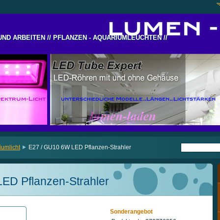
UND ARBEITEN // PFLANZEN - AQUARIUMLEUCHTEN //
UND ARBEITEN // PFLANZEN - AQUARIUMLEUCHTEN //
iumlicht
E27 / GU10 6W LED Pflanzen-Strahler
ED Pflanzen-Strahler
Sonderangebot