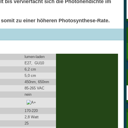
t bis vervierfacht sich die Photonendichte im
t somit zu einer höheren Photosynthese-Rate.
lumen-laden
E27, GU10
6,2 cm
5,0 cm
450nm, 650nm
85-265 VAC
nein
170-220
2,8 Watt
25