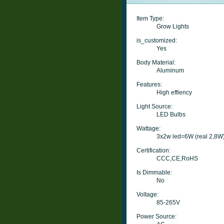
Item Type:
Grow Lights
is_customized:
Yes
Body Material:
Aluminum
Features:
High effiency
Light Source:
LED Bulbs
Wattage:
3x2w led=6W (real 2,8W
Certification:
CCC,CE,RoHS
Is Dimmable:
No
Voltage:
85-265V
Power Source: