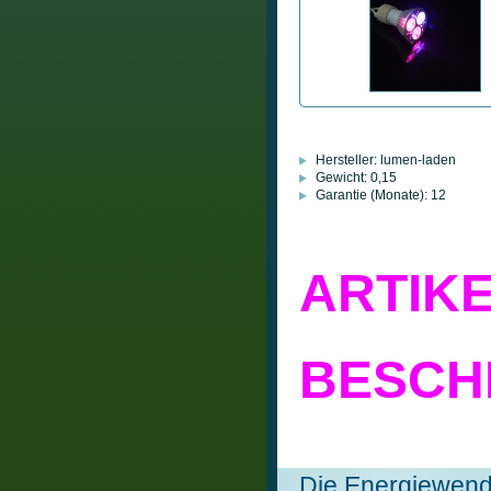
Hersteller:
lumen-laden
Gewicht:
0,15
Garantie (Monate):
12
ARTIKE
BESCH
Die Energiewen