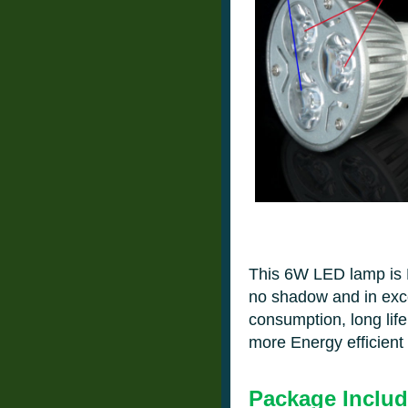
This 6W LED lamp is 
no shadow and in exce
consumption, long lif
more Energy efficien
Package Includ