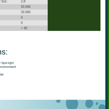
 Std.:
2,8
50.000
20.000
0
0
< 80
ns:
Spot light
 environment
U10
6w // real 2,8W