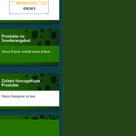
*** Weltneuheit *** COOLMAC 300 W / Wunschspektrum-wassergekühlte L
438,00 €
Produkte im
Sonderangebot
Diese Rubrik enthält keine Artikel.
Zuletzt hinzugefügte
Produkte
Diese Kategorie ist leer.