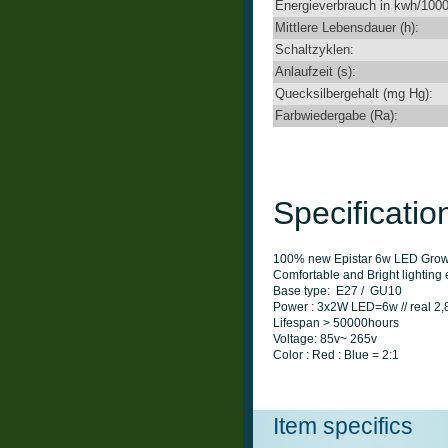
Energieverbrauch in kwh/1000
Mittlere Lebensdauer (h):
Schaltzyklen:
Anlaufzeit (s):
Quecksilbergehalt (mg Hg):
Farbwiedergabe (Ra):
Specificatio
100% new Epistar 6w LED Grow 
Comfortable and Bright lighting
Base type: E27 / G
Power : 3x2W LED=
Lifespan > 50000hours
Voltage: 85v~ 265v
Color : Red : Blue = 2:1
Item specifics