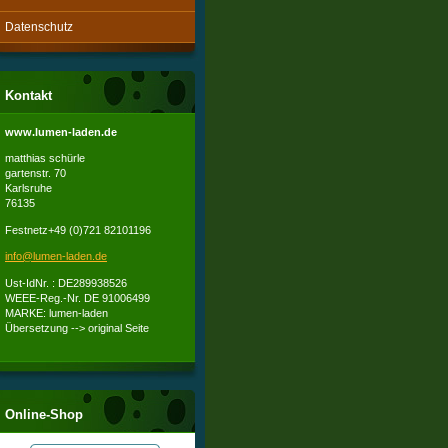
Datenschutz
Kontakt
www.lumen-laden.de
matthias schürle
gartenstr. 70
Karlsruhe
76135
Festnetz+49 (0)721 82101196
info@lum
en-laden
.de
Ust-IdNr. : DE289938526
WEEE-Reg.-Nr. DE 91006499
MARKE: lumen-laden
Übersetzung --> original Seite
Online-Shop