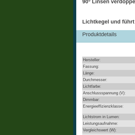
90° Linsen verdoppel
Lichtkegel und führ
Produktdetails
Hersteller:
Fassung:
Länge:
Durchmesser:
Lichtfarbe:
Anschlussspannung (V):
Dimmbar:
Energieeffizienzklasse:
Lichtstrom in Lumen:
Leistungsaufnahme:
Vergleichswert (W):