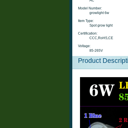
AC
Model Number:
growlight 6w
Item Type:
Spot grow light
Certification:
CCC,RoHS,CE
Voltage:
85-265V
Product Descript