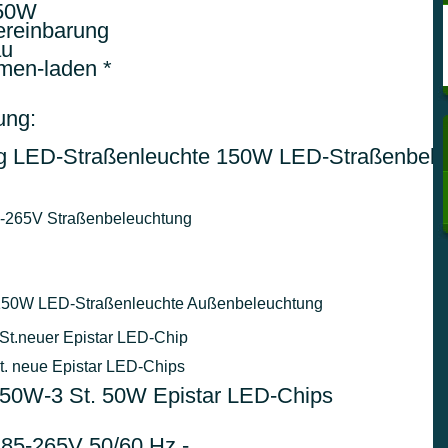
50W

ereinbarung

u

men-laden *
ng:

g LED-Straßenleuchte 150W LED-Straßenbele
-265V Straßenbeleuchtung

150W LED-Straßenleuchte Außenbeleuchtung

St.neuer Epistar LED-Chip
0W-2 St. neue Epistar LED-Chips
       150W-3 St. 50W Epistar LED-Chips
85-265V 50/60 Hz - 