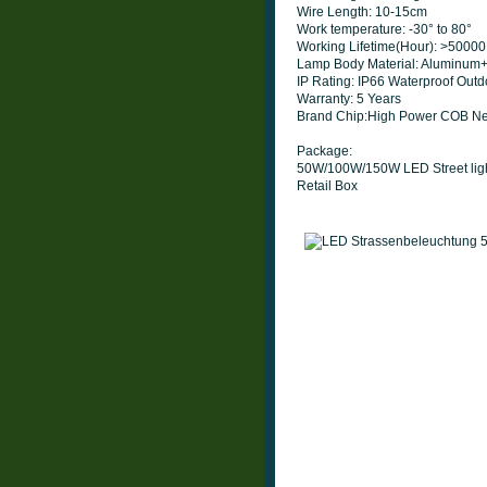
Wire Length: 10-15cm
Work temperature: -30° to 80°
Working Lifetime(Hour): >50000
Lamp Body Material: Aluminum
IP Rating: IP66 Waterproof Outdo
Warranty: 5 Years
Brand Chip:High Power COB New
Package:
50W/100W/150W LED Street lig
Retail Box