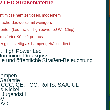
W LED Straßenlaterne
ht mit seinem zeitlosen, modernem 
nfache Bauweise mit wenigen, 
nten (Led-Trafo, High power 50 W - Chip) 
rostfreier Kühlkörper aus 
r gleichzeitig als Lampengehäuse dient.
t High Power Led

Aluminium-Druckguss

rie und öffentliche Straßen-Beleuchtung
Lampen

Garantie

: CCC, CE, FCC, RoHS, SAA, UL

s Nickel

 Jugendstil

V

 AC
