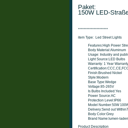
Paket:

150W LED-Straßen
*********************
item Type: Led Street Lights
Features:High Power Str
Body Material:Aluminum
Usage: Industry and public
Light Source:LED Bulbs
Warranty: 1 Year Warrant
Certification:CCC,CE,F
Finish:Brushed Nickel
Style:Modern
Base Type:Wedge
Voltage:85-265V
Is Bulbs Included:Yes
Power Source:AC
Protection Level:IP66
Model Number:50W 100
Delivery:Send out Within
Body Color:Grey
Brand Name:lumen-lade
Product Description