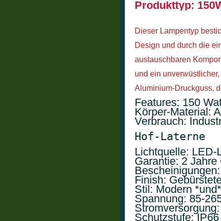
Produkttyp: 150
Dieser Lampentyp bestic
Design und durch die ei
austauschbaren Kompone
und ein unverwüstlicher, 
Aluminium-Druckguss, de
Features: 150 Wat
Körper-Material: 
Verbrauch: Indust
Hof-Laterne
Lichtquelle: LED-
Garantie: 2 Jahre 
Bescheinigungen
Finish: Gebürstete
Stil: Modern *und*
Spannung: 85-265
Stromversorgung:
Schutzstufe: IP66
