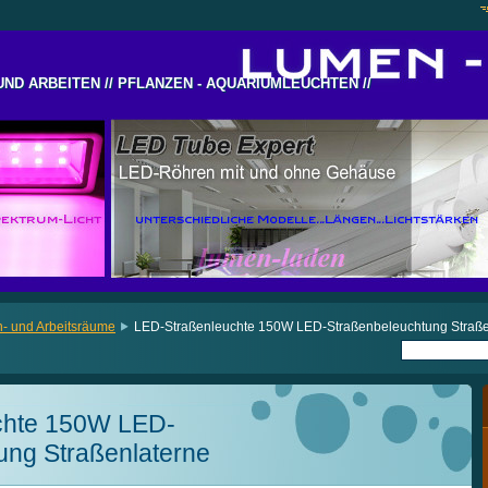
UND ARBEITEN // PFLANZEN - AQUARIUMLEUCHTEN //
UND ARBEITEN // PFLANZEN - AQUARIUMLEUCHTEN //
- und Arbeitsräume
LED-Straßenleuchte 150W LED-Straßenbeleuchtung Straße
chte 150W LED-
ung Straßenlaterne