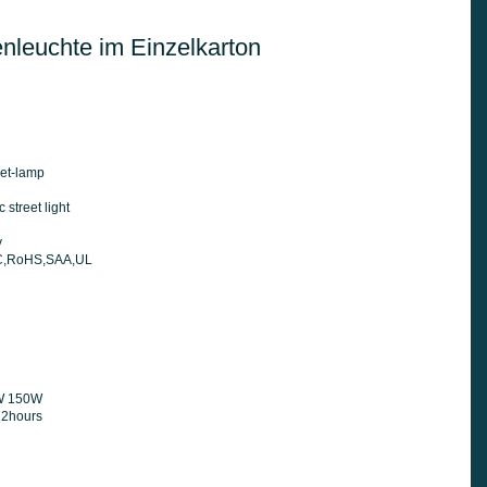
leuchte im Einzelkarton
eet-lamp
 street light
y
CC,RoHS,SAA,UL
W 150W
72hours
n