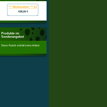
*** Weltneuheit *** COOLMAC 300 W / Wunschspektrum-wassergekühlte L
438,00 €
Produkte im
uchtung 
Sonderangebot
Diese Rubrik enthält keine Artikel.