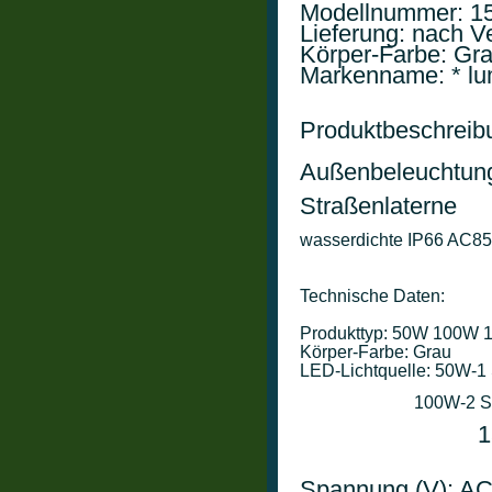
Modellnummer: 1
Lieferung: nach V
Körper-Farbe: Gra
Markenname: * lu
Produktbeschreibu
Außenbeleuchtun
Straßenlaterne 
wasserdichte IP66 AC85
Technische Daten:

Produkttyp: 50W 100W 
Körper-Farbe: Grau

LED-Lichtquelle: 50W-1 
                          10
                    
Spannung (V): AC