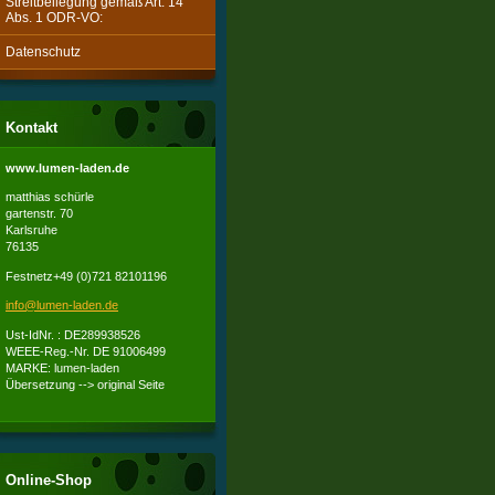
Streitbeilegung gemäß Art. 14
Abs. 1 ODR-VO:
Datenschutz
Kontakt
www.lumen-laden.de
matthias schürle
gartenstr. 70
Karlsruhe
76135
Festnetz+49 (0)721 82101196
info@lum
en-laden
.de
Ust-IdNr. : DE289938526
WEEE-Reg.-Nr. DE 91006499
MARKE: lumen-laden
Übersetzung --> original Seite
Online-Shop