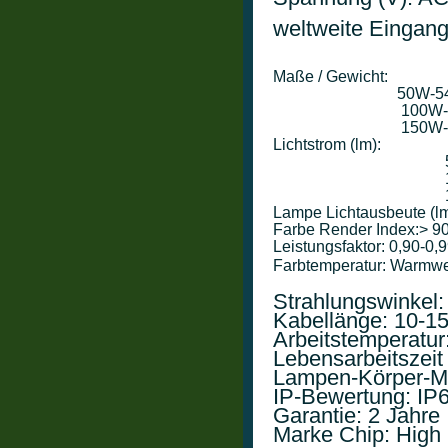
weltweite Eingan
Maße / Gewicht:

                            
                            
                           
Lichtstrom (lm):

                                 
                                
                                
Lampe Lichtausbeute (lm /
Farbe Render Index:> 90
Leistungsfaktor: 0,90-0,9
Farbtemperatur: Warmwe
                       
Strahlungswinkel:
Kabellänge: 10-15
Arbeitstemperatur:
Lebensarbeitszeit
Lampen-Körper-Mat
IP-Bewertung: IP6
Garantie: 2 Jahre

Marke Chip: High