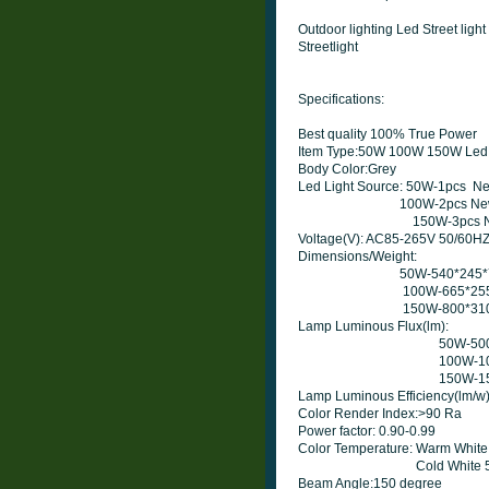
Outdoor lighting Led Street li
Streetlight
Specifications:
Best quality 100% True Power
Item Type:50W 100W 150W Led St
Body Color:Grey
Led Light Source: 50W-1pcs Ne
100W-2pcs New Epist
150W-3pcs New Epis
Voltage(V): AC85-265V 50/60HZ 
Dimensions/Weight:
50W-540*245*75mm
100W-665*255*80mm
150W-800*310*90m
Lamp Luminous Flux(lm):
50W-5000Lu
100W-10000L
150W-15000L
Lamp Luminous Efficiency(lm/w)
Color Render Index:>90 Ra
Power factor: 0.90-0.99
Color Temperature: Warm Whit
Cold White 5500
Beam Angle:150 degree