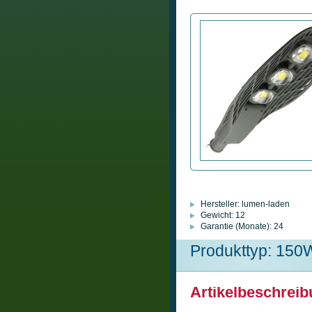
Hersteller:
lumen-laden
Gewicht:
12
Garantie (Monate):
24
Produkttyp: 150
Artikelbeschrei