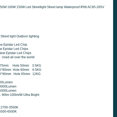
ght 50W 100W 150W Led Streetlight Street lamp Waterproof IP66 AC85-265V
reet light Outdoor lighting
w Epistar Led Chip
ar Led Chips
tar Led Chips
Used all over the world
 Hole 50mm 3.5KG
 Hole 60mm 6.5KG
m Hole 65mm 12KG
men
umen
umen
: 90lm-100lm/W Ultra Bright
e 2700-3500K
-6500K