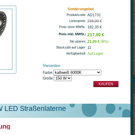
Sonderangebot
Produktcode:
AD1731
Listenpreis:
238,00 €
Preis ohne MWSt.:
182,35 €
Preis inkl. MWSt.:
217,00 €
Sie sparen:
21,00 €
(8%)
Stückzahl auf Lager:
11
Verfügbarkeit:
Auf Lager
Varianten
Farbe:
Größe:
W LED Straßenlaterne
bung