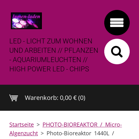
LED - LICHT ZUM WOHNEN
UND ARBEITEN // PFLANZEN
- AQUARIUMLEUCHTEN //
HIGH POWER LED - CHIPS
Warenkorb:
0,00 € (0)
Startseite
>
PHOTO-BIOREAKTOR / Micro-
Algenzucht
>
Photo-Bioreaktor 1440L /