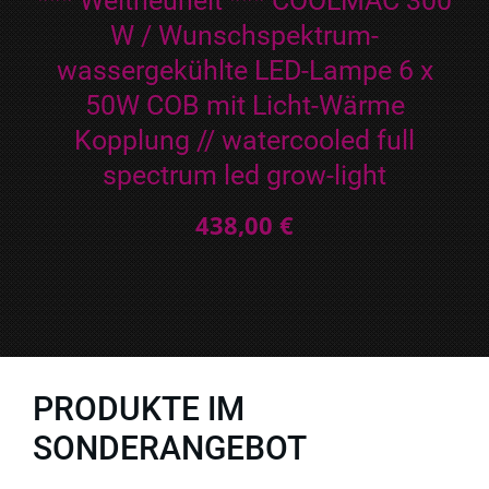
*** Weltneuheit *** COOLMAC 300
W / Wunschspektrum-
wassergekühlte LED-Lampe 6 x
50W COB mit Licht-Wärme
Kopplung // watercooled full
spectrum led grow-light
438,00 €
PRODUKTE IM
SONDERANGEBOT