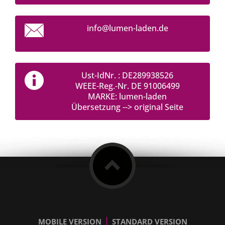
info@lum
en-laden
.de
Ust-IdNr. : DE289938526
WEEE-Reg.-Nr. DE 91006499
MARKE: lumen-laden
Übersetzung --> original Seite
|
MOBILE VERSION
STANDARD VERSION