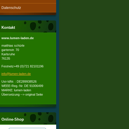
Datenschutz
Kontakt
www.lumen-laden.de
matthias schürle
gartenstr. 70
Karlsruhe
76135
Festnetz+49 (0)721 82101196
info@lum
en-laden
.de
Ust-IdNr. : DE289938526
WEEE-Reg.-Nr. DE 91006499
MARKE: lumen-laden
Übersetzung --> original Seite
Online-Shop