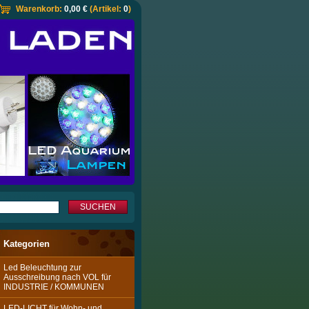
Warenkorb:
0,00 €
(Artikel:
0
)
Kategorien
Led Beleuchtung zur
Ausschreibung nach VOL für
INDUSTRIE / KOMMUNEN
LED-LICHT für Wohn- und