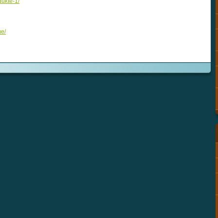
dukte-1/
me/